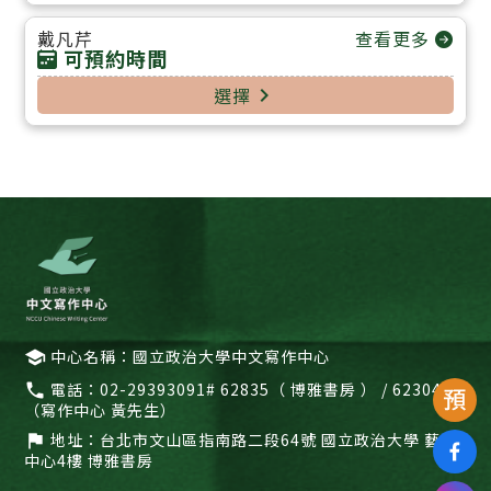
查看更多
戴凡芹
可預約時間
選擇
navigate_next
中心名稱：國立政治大學中文寫作中心
school
電話：
02-29393091# 62835（ 博雅書房 ） / 62304
call
（寫作中心 黃先生）
地址：
台北市文山區指南路二段64號 國立政治大學 藝文
flag
中心4樓 博雅書房