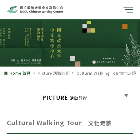
Home 首頁
Picture 活動剪影
Cultural Walking Tour文化走讀
home
navigate_next
navigate_next
PICTURE
活動剪影
Cultural Walking Tour
文化走讀