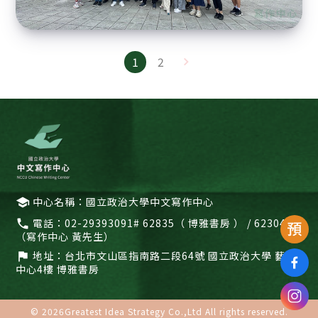
1
2
中心名稱：國立政治大學中文寫作中心
school
電話：
02-29393091# 62835（ 博雅書房 ） / 62304
call
（寫作中心 黃先生）
地址：
台北市文山區指南路二段64號 國立政治大學 藝文
flag
中心4樓 博雅書房
© 2026
Greatest Idea Strategy Co.,Ltd
All rights reserved.