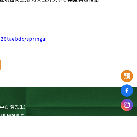
026taebdc/springai
（寫作中心 黃先生）
4樓 博雅書房
TOP