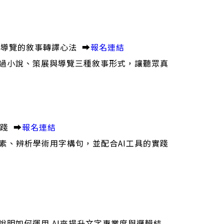
展與導覽的敘事轉譯心法 ➡️
報名連結
透過小說、策展與導覽三種敘事形式，讓聽眾真
踐 ➡️
報名連結
素、辨析學術用字構句，並配合AI工具的實踐
說明如何運用 AI來提升文字專業度與邏輯結