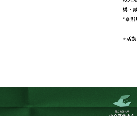
構，
*舉辦
⭐活