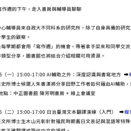
在寫作週的下午，走入書房與輔導員聊聊
中心輔導員來自政大不同科系的研究所，除了自身具備的研究
對學生的觀察。
員每學期都會用「寫作週」的機會，帶著拿手菜來和同學交流
作類型分享，圖書館也將結合介紹相關可用資源。
25（一）15:00-17:00 AI輔助之外：深度認識與書寫地方 ➡️
臺史所博士候選人朱書漢將分享田野工作者如何藉由AI輔助
地點：中正圖書館 陳芳明書房 + 線上會議室
26（二）15:00-17:00 日治臺灣文本翻譯演練（入門） ➡️
報
臺文所博士生木山元彰針對殖民時期舊日文表記與混語等特殊
並能正確翻譯成現代中文的語感。