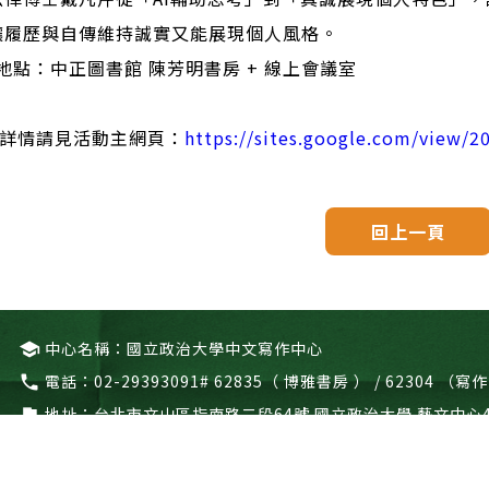
讓履歷與自傳維持誠實又能展現個人風格。
地點：中正圖書館 陳芳明書房 + 線上會議室
動詳情請見活動主網頁：
https://sites.google.com/view/2
回上一頁
中心名稱：國立政治大學中文寫作中心
school
電話：
02-29393091# 62835（ 博雅書房 ） / 62304 
call
地址：
台北市文山區指南路二段64號 國立政治大學 藝文中心
flag
© 2026
Greatest Idea Strategy Co.,Ltd
All rights reserved.