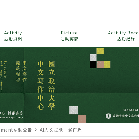
Activity
Picture
Activity Rec
活動資訊
活動剪影
活動紀錄
cement活動公告
AI人文賦能「寫作週」
navigate_next