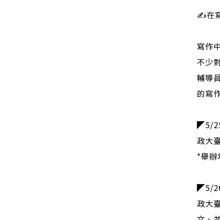
✍️
寫作
不少
輔導
的寫
◤5/
政大
*舉辦
◤5/
政大
文、