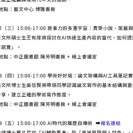
地點：藝文中心 博雅書房
27（三）15:00-17:00 敘事力的多重宇宙：貫穿小說、策
臺文所碩士生王有庠將探討在AI快速生產內容的當代，如何
有感覺」。
地點：中正圖書館 陳芳明書房 + 線上會議室
28（四）15:00-17:00 學術好好寫：論文架構與AI工具筆記實
英文所博士生吳信賢將帶領同學認識論文寫作的基本結構與要
分享，建立正確的學術寫作態度。
地點：中正圖書館 陳芳明書房 + 線上會議室
9（五）15:00-17:00 AI時代的履歷自傳術 ➡️
報名連結
法律博士戴凡芹從「AI輔助思考」到「真誠展現個人特色」，