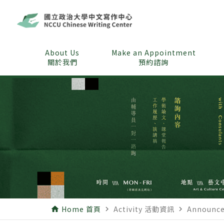
About Us
Make an Appointment
關於我們
預約諮詢
Home 首頁
Activity 活動資訊
Announ
home
navigate_next
navigate_next