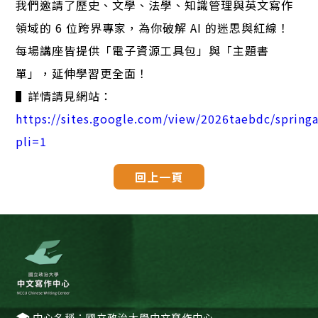
我們邀請了歷史、文學、法學、知識管理與英文寫作
領域的 6 位跨界專家，為你破解 AI 的迷思與紅線！
每場講座皆提供「電子資源工具包」與「主題書
單」，延伸學習更全面！
▌詳情請見網站：
https://sites.google.com/view/2026taebdc/springa
pli=1
回上一頁
中心名稱：國立政治大學中文寫作中心
school