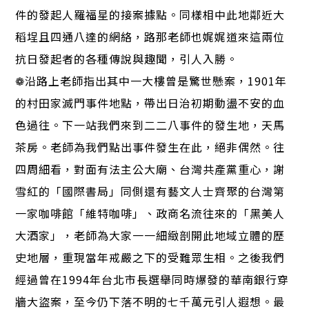
件的發起人羅福星的接案據點。同樣相中此地鄰近大
稻埕且四通八達的網絡，路那老師也娓娓道來這兩位
抗日發起者的各種傳說與趣聞，引人入勝。
❁沿路上老師指出其中一大樓曾是驚世懸案，1901年
的村田家滅門事件地點，帶出日治初期動盪不安的血
色過往。下一站我們來到二二八事件的發生地，天馬
茶房。老師為我們點出事件發生在此，絕非偶然。往
四周細看，對面有法主公大廟、台灣共產黨重心，謝
雪紅的「國際書局」同側還有藝文人士齊聚的台灣第
一家咖啡館「維特咖啡」、政商名流往來的「黑美人
大酒家」，老師為大家一一細緻剖開此地域立體的歷
史地層，重現當年戒嚴之下的受難眾生相。之後我們
經過曾在1994年台北市長選舉同時爆發的華南銀行穿
牆大盜案，至今仍下落不明的七千萬元引人遐想。最