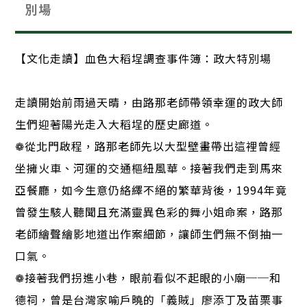
別場
【文化走讀】血色大稻埕調查事件簿：政大特別場
走讀開始前雨過天晴，由路那老師帶領幸運的政大師
生們迎著陽光走入大稻埕的歷史廊道。
❁從北門啟程，路那老師先以大型壁畫帶出這裡曾經
坐擁火車、河運的交通樞紐風華。接著我們走到馬來
亞餐廳，如今生意仍絡繹不絕的繁華背後，1994年竟
曾發生駭人聽聞且充滿靈異色彩的舞小姐命案，路那
老師繪聲繪影地道出作案細節，讓師生們無不倒抽一
口氣。
❁接著我們拐進小巷，眼前看似不起眼的小廟──和
德祠，曾是台灣家喻戶曉的「義賊」廖添丁及苗栗事