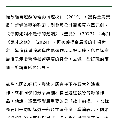
從改編自遊戲的電影《返校》（2019），獲得金馬獎
最佳新導演獎的殊榮；到參與公共電視獨立單元劇，
《你的婚姻不是你的婚姻》〈聖筊〉（2022）；再到
《鬼才之道》（2024），再次獲得金馬獎的多項肯
定。導演徐漢強執導的影像作品叫好叫座，卻在講座
最後表示要暫時擱置導演的身分，去做一些好玩的事
情—剪輯電影預告片。
或許也因為好玩，導演才願意接下在政大的演講工
作，來和同學們分享與剖析自己過往執導的影像作
品。他說，類型電影最重要的是「故事前提」，也就
是要用一句話講述一部片在演什麼。導演表示，例如
《返校》的故事前提是「一名女學生她忘記了過去發