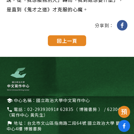
是直到《鬼才之道》才克服的心魔。
分享到：
回上一頁
中心名稱：國立政治大學中文寫作中心
school
電話：
02-29393091# 62835（ 博雅書房 ） / 62304
call
（寫作中心 黃先生）
地址：
台北市文山區指南路二段64號 國立政治大學 藝文
flag
中心4樓 博雅書房