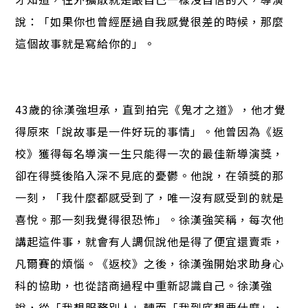
說：「如果你也曾經歷過自我感覺很差的時候，那麼
這個故事就是寫給你的」。
43歲的徐漢強坦承，直到拍完《鬼才之道》，他才覺
得原來「說故事是一件好玩的事情」。他曾因為《返
校》獲得每名導演一生只能得一次的最佳新導演獎，
卻在得獎後陷入深不見底的憂鬱。他說，在領獎的那
一刻，「我什麼都感受到了，唯一沒有感受到的就是
喜悅。那一刻我覺得很恐怖」。徐漢強笑稱，每次他
講起這件事，就會有人調侃說他是得了便宜還賣乖，
凡爾賽的煩惱。《返校》之後，徐漢強開始求助身心
科的協助，也從諮商過程中重新認識自己。徐漢強
說，從「我想服務別人」轉而「我到底想要什麼」，