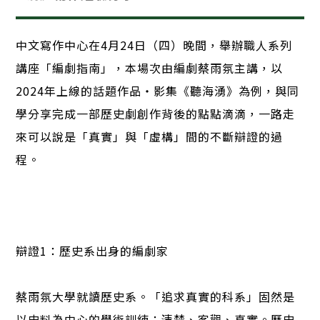
中文寫作中心在4月24日（四）晚間，舉辦職人系列
講座「編劇指南」，本場次由編劇蔡雨氛主講，以
2024年上線的話題作品・影集《聽海湧》為例，與同
學分享完成一部歷史劇創作背後的點點滴滴，一路走
來可以說是「真實」與「虛構」間的不斷辯證的過
程。
辯證1：歷史系出身的編劇家
蔡雨氛大學就讀歷史系。「追求真實的科系」固然是
以史料為中心的學術訓練：清楚、客觀、真實。歷史