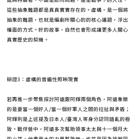
這些抽象難題都是真真實實存在的。虛構，是一個將
抽象的難題，也就是編劇所關心的的核心議題，浮出
檯面的方式。好的故事，自然也會形成讓更多人關心
真實歷史的契機。
辯證3：虛構的普遍性照映現實
若再進一步聚焦探討阿遠跟阿輝兩個角色，阿遠象徵
的是要當一個好人/當一個好軍人之間的拉扯與矛盾；
阿輝則是上述提及日本人/臺灣人等身分認同錯亂的極
致。戰俘營中，阿遠多次幫助領事太太與十一個月大
的小孩。他盡最大的力量幫助她，也許是因為操著同