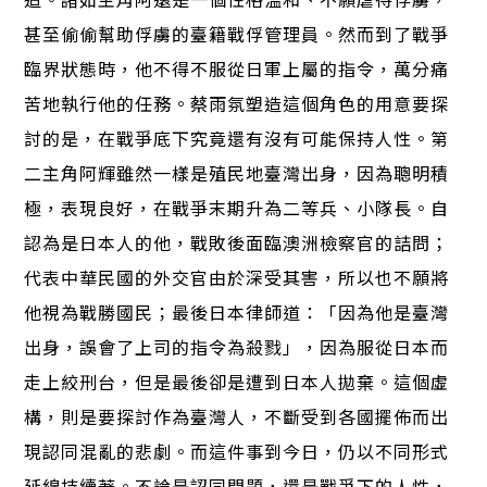
甚至偷偷幫助俘虜的臺籍戰俘管理員。然而到了戰爭
臨界狀態時，他不得不服從日軍上屬的指令，萬分痛
苦地執行他的任務。蔡雨氛塑造這個角色的用意要探
討的是，在戰爭底下究竟還有沒有可能保持人性。第
二主角阿輝雖然一樣是殖民地臺灣出身，因為聰明積
極，表現良好，在戰爭末期升為二等兵、小隊長。自
認為是日本人的他，戰敗後面臨澳洲檢察官的詰問；
代表中華民國的外交官由於深受其害，所以也不願將
他視為戰勝國民；最後日本律師道：「因為他是臺灣
出身，誤會了上司的指令為殺戮」，因為服從日本而
走上絞刑台，但是最後卻是遭到日本人拋棄。這個虛
構，則是要探討作為臺灣人，不斷受到各國擺佈而出
現認同混亂的悲劇。而這件事到今日，仍以不同形式
延綿持續著。不論是認同問題，還是戰爭下的人性，