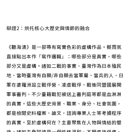
辯證2：烘托核心――大歷史與情節的融合
《聽海湧》是一部帶有寫實色彩的虛構作品。蔡雨氛
直接點出本作「寫作邏輯」：哪些部分是真實，哪些
部分又是虛構。諸如二戰的事實、臺灣作為日本殖民
地、當時臺灣有自願/非自願去當軍屬、當兵的人、日
軍在婆羅洲設立戰俘營、凌虐戰俘、戰後同盟國展開
軍事審判、不少臺籍戰犯被送上審判庭等都是血淋淋
的真實。這些大歷史背景、職業、身分、社會氛圍，
都是檢閱史料檔案、論文，諮詢專業人士等考據程序
的真實。至於虛構何在？主要聚焦在人物與情結的塑
造。諸如主角阿遠是一個性格溫和、不願虐待俘虜，