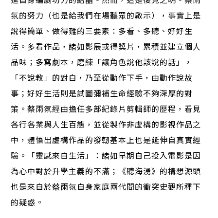
氛的努力（也是給我們在場聽眾的啟示），事實上是
說得簡單、做得難的三要素：多看、多聽、好好生
活。多看作品，諸如影展或得獎片，累積並建立個人
品味；多寫劇本，磨練「讓角色說他該說的話」，
「不說教」的對白，乃至從動作下手，由動作說故
事；好好生活則是試圖彌補生命經驗不夠深厚的對
策。蔡雨氛經由擔任多部紀錄片剪輯師的歷程，看見
各行各業與人生百態，並從製作非虛構的影視作品之
中，體悟出虛構作品的發軔基本上也是延伸自真實經
驗。「靈感來自生活」：諸如早期自己投入電影是因
為心中對於升學主義的不滿；《聽海湧》的構想源頭
也是來自於蔡雨氛自身家庭兩代間的衝突史觀所種下
的疑惑。