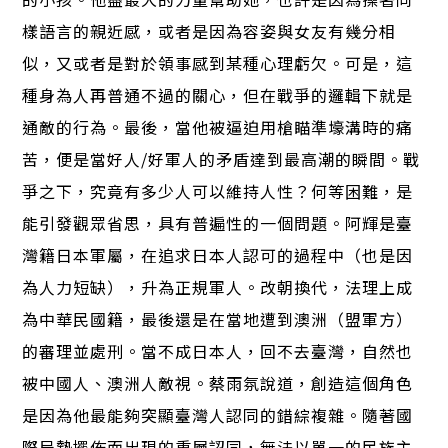
樣語言的親近感，或者是因為容姿與女友有幾分相
似，又或者是對於領事感到某種心理虧欠。可是，這
種身為人再普通不過的關心，但在戰爭的邏輯下就是
通敵的行為。最後，當他被逼迫用槍瞄準壕溝時的痛
苦，便是當好人/好軍人的矛盾達到最高潮的瞬間。戰
爭之下，究竟有多少人可以維持人性？何等困難，是
能引發觀眾省思，具有普遍性的一個問題。阿輝是臺
灣籍日本軍屬，在追求日本人認可的過程中（也是因
為人力短缺），升為正規軍人。改朝換代，法理上成
為中華民國籍，最後還是在當地遭到澳洲（盟軍方）
的審理並處刑。當不成日本人，回不去臺灣，自然也
被中國人、澳洲人敵視。蔡雨氛說道，創造這個角色
是因為他最能夠突顯臺灣人認同的錯綜複雜。隨著國
際局勢擺佈而出現的重層認同，無法以單一的民族主