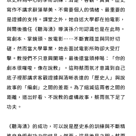
寫作不講求辭藻華美、不需要個人的情緒、最重要的
是證據的支持。課堂之外，她自述大學都在拍電影，
與爾後擔任《聽海湧》導演孫介珩認識也是在此時。
寫劇本、掌鏡頭、放電影……不斷實踐並與同好切
磋，然而當大學畢業，她去面試電影所時卻大受打
擊。教授們不只意興闌珊，最後還當頭棒喝：「你的
劇本很囉唆，像在說教」。這時蔡雨氛才意識到自己
底子裡那講求客觀證據與清晰表達的「歷史人」與說
故事的「編劇」之間的差距。為了縮減這兩者之間的
距離，道出好看、不說教的虛構故事，蔡雨氛下足了
功夫。
《聽海湧》的成功，可以說是歷史系的訓練與不斷精
進自身編劇功力的結晶。然而，這是後見之明。蔡雨