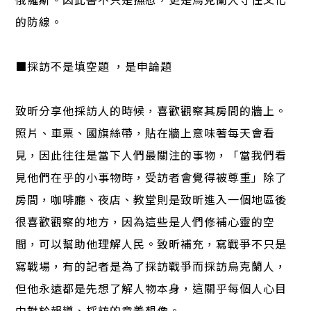
的防線。
■採訪不是填空題 ，是申論題
致昕分享他採訪人的時候，喜歡觀察其房間的牆上。
照片、車票、國旗絲帶，貼在牆上意味著每天會看
見，因此往往是當下人們最關注的事物，「當我們看
見他們在乎的小事物時，受訪者會覺得被尊重」除了
房間，咖啡廳、夜店、教堂則是致昕進入一個地區後
很喜歡觀察的地方，因為這些是人們修補心靈的空
間，可以幫助他理解人民。致昕補充，寫戰爭不只是
寫戰場，有的記者是為了採訪戰爭而採訪烏克蘭人，
但他永遠都是先想了解人物本身，這關乎每個人心目
中對於報導、採訪的意義想像。