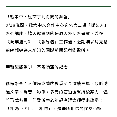
「戰爭中，從文字到街訪的練習」
9/18晚間，政大中文寫作中心迎來第二場「採訪人」
系列講座，這天邀請到的是政大外交系畢業、曾在
《商業週刊》、《報導者》工作過，近期則以烏克蘭
前線報導為人所知的國際新聞記者劉致昕。
■新型態戰爭、不戴頭盔的記者
俄羅斯全面入侵烏克蘭的戰爭至今持續三年，致昕透
過文字、聲音、影像，多元的管道發聲持續努力，儘
管形式各異，但致昕中心的記者理念卻從未改變：
「相遇 、相斥 、相持」，是他所相信的採訪心態。