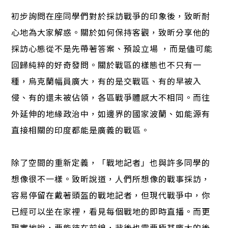
初步詢問在座同學們對於採訪戰爭的印象後，致昕耐
心地為大家解惑。關於如何保持客觀，致昕分享他的
採訪心態從不是先帶著答案、預設立場 ，而是儘可能
回歸純粹的好奇發問。關於戰區的樣態也不只有一
種，烏克蘭幅員廣大，有的是交戰區、有的早被入
侵、有的還未被佔領，各區戰爭體感大不相同。而往
外延伸的地緣政治中，如邊界的國家波蘭、如能源有
直接相關的印度都能是廣義的戰區。
除了空間的重新定義，「戰地記者」也與許多同學的
想像很不一樣。致昕說道，人們所想像的戰事採訪，
容易停留在戴著頭盔的戰地記者，但現代戰爭中，你
已經可以坐在家裡，看見每個戰地的即時直播。而更
現實地說，要能待在前線，背後也需要極其龐大的後