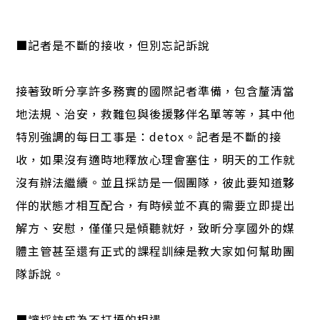
■記者是不斷的接收，但別忘記訴說
接著致昕分享許多務實的國際記者準備，包含釐清當
地法規、治安，救難包與後援夥伴名單等等，其中他
特別強調的每日工事是：detox。記者是不斷的接
收，如果沒有適時地釋放心理會塞住，明天的工作就
沒有辦法繼續。並且採訪是一個團隊，彼此要知道夥
伴的狀態才相互配合，有時候並不真的需要立即提出
解方、安慰，僅僅只是傾聽就好，致昕分享國外的媒
體主管甚至還有正式的課程訓練是教大家如何幫助團
隊訴說。
■讓採訪成為不打擾的相遇