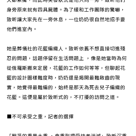
身旁原來就有四具屍體。為了緩和工作團隊的驚嚇，
致昕讓大家先在一旁休息，一位奶奶很自然地招手要
他們進室內。
她是葬儀社的花籃編織人。致昕依舊不想直接切進殘
忍的問題，話題停留在生活問題上 ，像是她當時為何
從俄羅斯搬來定居，花籃的工作如何等等，但聊起花
籃的設計圖樣難度時，奶奶還是揭開最難啟齒的現
實，她覺得最難編的，始終是那天為死去兒子編織的
花籃。這便是屬於致昕式的，不打擾的訪問之道。
■不可承受之重，記者的選擇
「戰爭的重量太重 ，會重到把受訪者消滅」致昕沉重