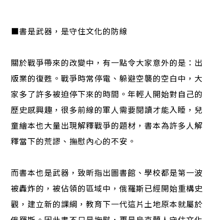
■書是武器，是守住文化的防線
關於戰爭帶來的改變中，有一點令大家意外的是：出
版業的復甦。戰爭時常停電、躲避空襲的空白中，大
家多了許多被迫停下來的時間。年輕人開始對自己的
歷史感興趣，很多前線的軍人需要閱讀才能入睡，兒
童繪本也大量出現解釋戰爭的題材，書本為許多人解
釋當下的荒謬、撫慰內心的不安。
而書本也是武器，致昕指出圖書館、學校都是第一波
被轟炸的，被佔領的區域中，俄羅斯已經開始重構史
觀，建立新的課綱，教育下一代這片土地原本就屬於
俄羅斯。因此書不只是撫慰，更是烏克蘭人守住文化