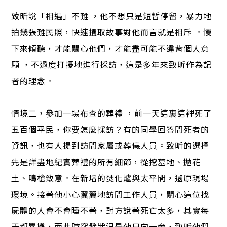
致昕說「相遇」不難 ，他不想只是短暫停留，暴力地
拍幾張難民照，快速攫取故事對他而言就是相斥 。慢
下來傾聽，才能關心他們，才能盡可能不違背個人意
願 ，不過度打擾地進行採訪，這是多年來致昕作為記
者的理念。
情境二，參加一場布查的葬禮 ，前一天這裏這裡死了
五百個平民，你要怎麼採訪？有的同學回答問死者的
資訊，也有人提到訪問家屬或葬儀人員。致昕的選擇
先是詳盡地紀實葬禮的所有細節，從挖墓地、拋花
土、鳴槍致意。在新增的焚化爐與太平間，還原現場
環境。接著他小心翼翼地訪問工作人員，關心這位找
屍體的人會不會睡不著，對方說著死亡太多，其實每
天都累攤，而此時突發狀況是他只向一旁，致昕他們