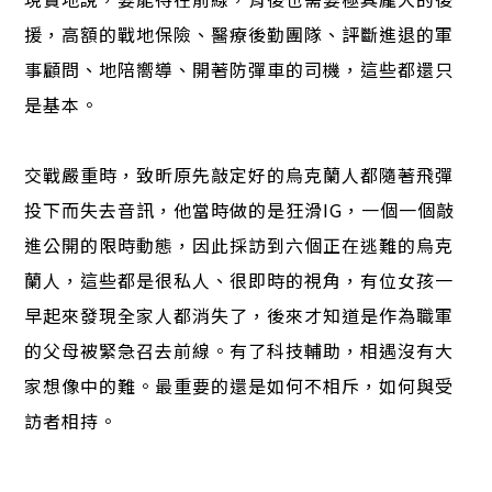
援，高額的戰地保險、醫療後勤團隊、評斷進退的軍
事顧問、地陪嚮導、開著防彈車的司機，這些都還只
是基本。
交戰嚴重時，致昕原先敲定好的烏克蘭人都隨著飛彈
投下而失去音訊，他當時做的是狂滑IG，一個一個敲
進公開的限時動態，因此採訪到六個正在逃難的烏克
蘭人，這些都是很私人、很即時的視角，有位女孩一
早起來發現全家人都消失了，後來才知道是作為職軍
的父母被緊急召去前線。有了科技輔助，相遇沒有大
家想像中的難。最重要的還是如何不相斥，如何與受
訪者相持。