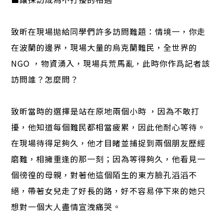
致昕在現場拋給同學們許多訪問難題：情境一，你走
在波蘭的邊界，現場大量的烏克蘭難民，全世界的
NGO ，物資湧入，現場兵荒馬亂，此時你作爲記者該
訪問誰？怎麼問？
致昕當時的選擇是站在原地兩個小時 ，因為不敢打
擾，他知道每個難民都相當疲累，因此他耐心等待。
在現場待得足夠久，他才目睹並捕捉到兩個朋友歷經
磨難，相擁重逢的那一刻；因為等得夠久，他看見一
個徬徨的母親，對著他這個陌生的東方臉孔滔滔不
絕，帶著女兒走了好長的路，好不容易停下來的她只
想對一個大人盡情宣洩痛哭。