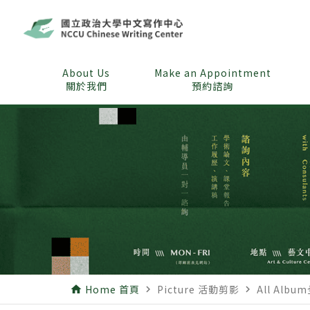
About Us
Make an Appointment
關於我們
預約諮詢
Home 首頁
Picture 活動剪影
All Albu
home
navigate_next
navigate_next