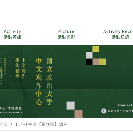
Activity
Picture
Activity Rec
活動資訊
活動剪影
活動紀錄
m全部
114-1學期【寫作週】講座
navigate_next