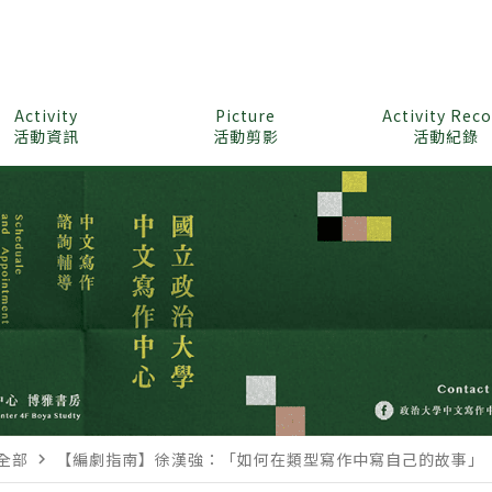
Activity
Picture
Activity Rec
活動資訊
活動剪影
活動紀錄
m全部
【編劇指南】徐漢強：「如何在類型寫作中寫自己的故事」
navigate_next