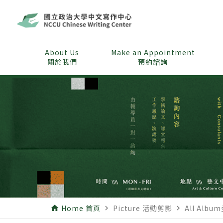
About Us
Make an Appointment
關於我們
預約諮詢
Home 首頁
Picture 活動剪影
All Albu
home
navigate_next
navigate_next