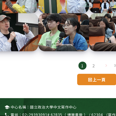
1
2
回上一頁
中心名稱：國立政治大學中文寫作中心
school
電話：
02-29393091# 62835（ 博雅書房 ） / 62304 
call