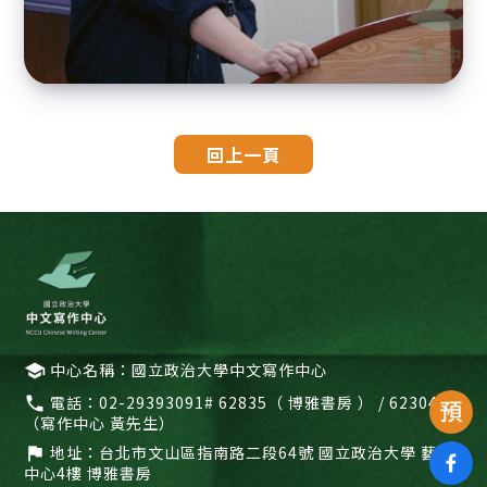
回上一頁
中心名稱：國立政治大學中文寫作中心
school
電話：
02-29393091# 62835（ 博雅書房 ） / 62304
call
（寫作中心 黃先生）
地址：
台北市文山區指南路二段64號 國立政治大學 藝文
flag
中心4樓 博雅書房